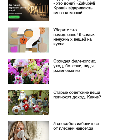
- хто вони? «Zakupivli
Кращі» відкривають
імена компаній
Уберите это
немедленно! 9 самых
ненужных вещей на
кухне
Орхидея фаленопсис:
уход, болезни, виды,
размножение
Старые советские вещи
приносят доход. Какие?
5 способов избавиться
от плесени навсегда