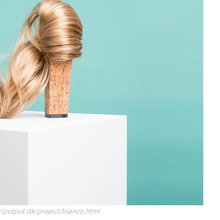
/putput.dk/project/bianco.html