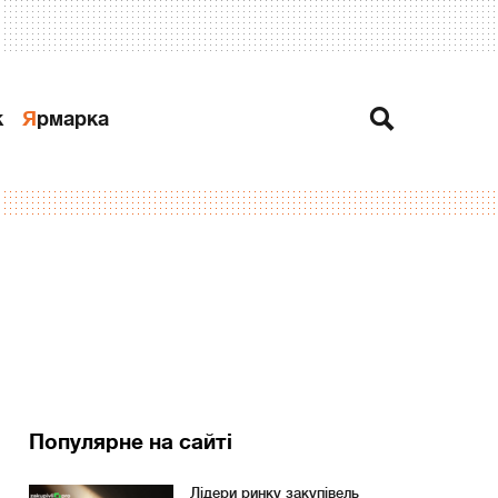
к
Ярмарка
Популярне на сайті
Лідери ринку закупівель