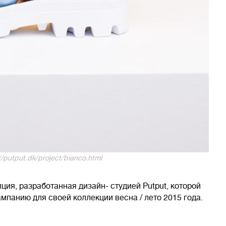
/putput.dk/project/bianco.html
пция, разработанная дизайн- студией Putput, которой
мпанию для своей коллекции весна / лето 2015 года.