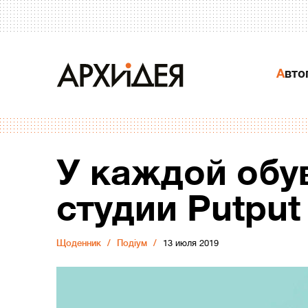
Авт
У каждой обув
студии Putput
Щоденник
Подіум
13 июля 2019