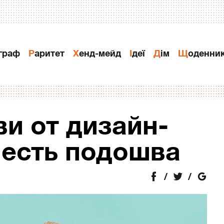
ограф
Раритет
Хенд-мейд
Ідеї
Дiм
Щоденни
и от дизайн-
 есть подошва