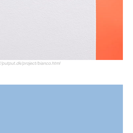
/putput.dk/project/bianco.html