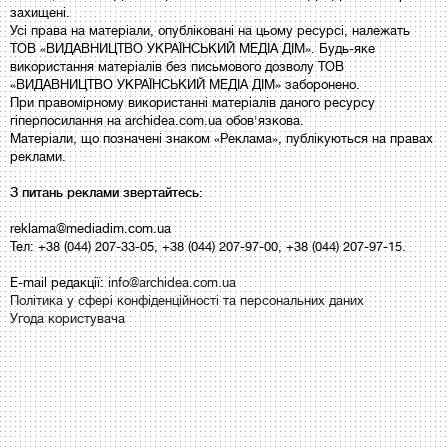
захищені.
Усі права на матеріали, опубліковані на цьому ресурсі, належать
ТОВ «ВИДАВНИЦТВО УКРАЇНСЬКИЙ МЕДІА ДІМ». Будь-яке
використання матеріалів без письмового дозволу ТОВ
«ВИДАВНИЦТВО УКРАЇНСЬКИЙ МЕДІА ДІМ» заборонено.
При правомірному використанні матеріалів даного ресурсу
гіперпосилання на archidea.com.ua обов'язкова.
Матеріали, що позначені знаком «Реклама», публікуються на правах
реклами.
З питань реклами звертайтесь:
reklama@mediadim.com.ua
Тел: +38 (044) 207-33-05, +38 (044) 207-97-00, +38 (044) 207-97-15.
E-mail редакції:
info@archidea.com.ua
Політика у сфері конфіденційності та персональних даних
Угода користувача