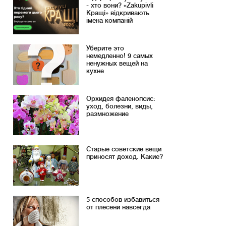
- хто вони? «Zakupivli
Кращі» відкривають
імена компаній
Уберите это
немедленно! 9 самых
ненужных вещей на
кухне
Орхидея фаленопсис:
уход, болезни, виды,
размножение
Старые советские вещи
приносят доход. Какие?
5 способов избавиться
от плесени навсегда