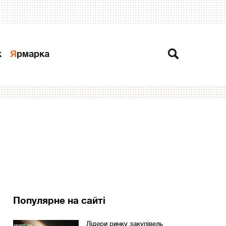
к
Ярмарка
Популярне на сайті
Лідери ринку закупівель