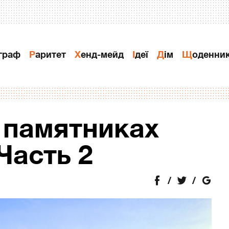
ограф
Раритет
Хенд-мейд
Ідеї
Дiм
Щоденни
 памятниках
Часть 2