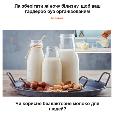
Як зберігати жіночу білизну, щоб ваш
гардероб був організованим
Головна
Чи корисне безлактозне молоко для
людей?