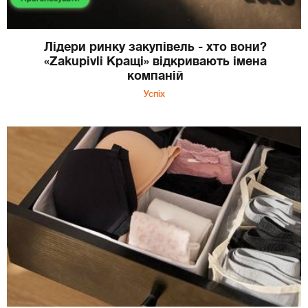
Лідери ринку закупівель - хто вони?
«Zakupivli Кращі» відкривають імена
компаній
Успіх