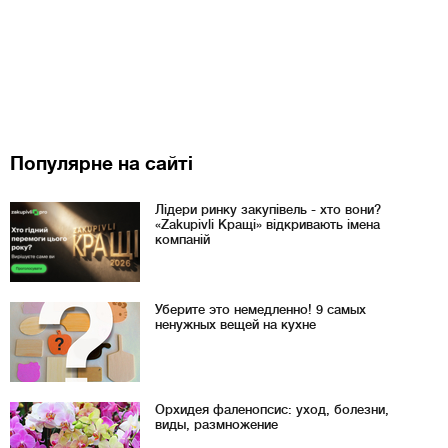
Популярне на сайті
Лідери ринку закупівель - хто вони?
«Zakupivli Кращі» відкривають імена
компаній
Уберите это немедленно! 9 самых
ненужных вещей на кухне
Орхидея фаленопсис: уход, болезни,
виды, размножение