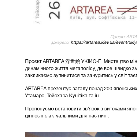
Проєкт ART
https://artarea.kiev.ua/event/uk
Джерело:
Проєкт ARTAREA 浮世絵 УКІЙО-Е. Мистецтво мінливо
динамічного життя мегаполісу, де все швидко зм
закликаємо зупинитися та зануритись у світ тає
ARTAREA презентує загалу понад 200 японських г
Утамаро, Тойохара Кунітіка та ін.
Пропонуємо встановити зв’язок з витоками японс
цінності є актуальними для нас нині.