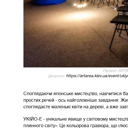
Проєкт ART
https://artarea.kiev.ua/event/uk
Джерело:
Споглядаючи японське мистецтво, навчитися бач
простих речей - ось найголовніше завдання. Жит
споглядаєте маленькі квіти на дереві, а вже зав
УКІЙО-Е - унікальне явище у світовому мистецтв
плинного світу». Це кольорова гравюра, що ілюс