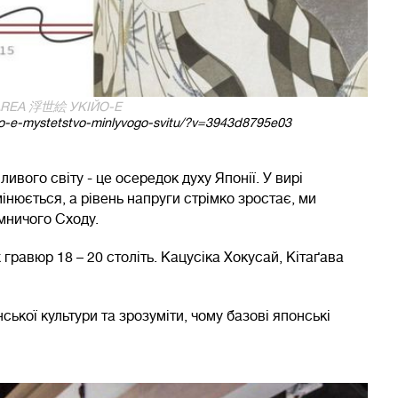
AREA 浮世絵 УКІЙО-Е
iyo-e-mystetstvo-minlyvogo-svitu/?v=3943d8795e03
го світу - це осередок духу Японії. У вирі
інюється, а рівень напруги стрімко зростає, ми
мничого Сходу.
равюр 18 – 20 століть. Кацусіка Хокусай, Кітаґава
ької культури та зрозуміти, чому базові японські