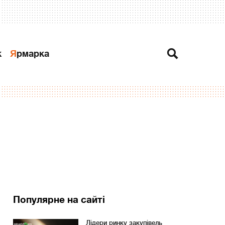
к
Ярмарка
Популярне на сайті
Лідери ринку закупівель