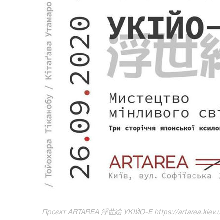
Проєкт ARTAREA 浮世絵 УКІЙО-Е https://artarea.kiev.ua