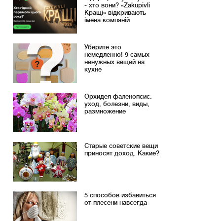
- хто вони? «Zakupivli
Кращі» відкривають
імена компаній
Уберите это
немедленно! 9 самых
ненужных вещей на
кухне
Орхидея фаленопсис:
уход, болезни, виды,
размножение
Старые советские вещи
приносят доход. Какие?
5 способов избавиться
от плесени навсегда