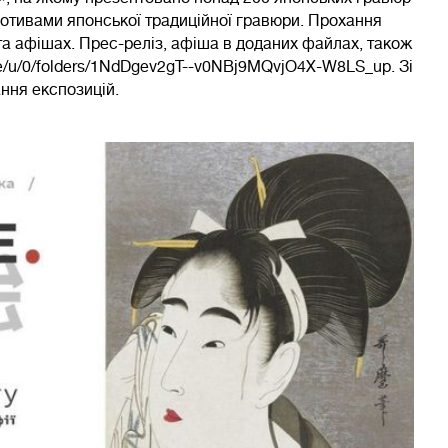
 мотивами японської традиційної гравюри. Прохання
та афішах. Прес-реліз, афіша в доданих файлах, також
ive/u/0/folders/1NdDgev2gT--v0NBj9MQvjO4X-W8LS_up. Зі
ання експозицій.