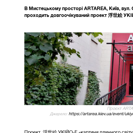
В Мистецькому просторі ARTAREA, Київ, вул. С
проходить довгоочікуваний проект 浮世絵 УКІ
Проєкт ART
https://artarea.kiev.ua/event/uk
Джерело:
Проект 浮世絵 УКІЙО-Е «картини плинного світу»