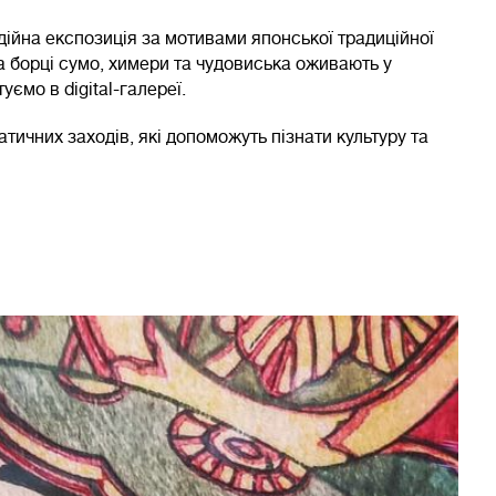
дійна експозиція за мотивами японської традиційної
та борці сумо, химери та чудовиська оживають у
уємо в digital-галереї.
ичних заходів, які допоможуть пізнати культуру та