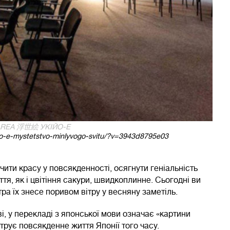
AREA 浮世絵 УКІЙО-Е
iyo-e-mystetstvo-minlyvogo-svitu/?v=3943d8795e03
ити красу у повсякденності, осягнути геніальність
тя, як і цвітіння сакури, швидкоплинне. Сьогодні ви
тра їх знесе поривом вітру у весняну заметіль.
і, у перекладі з японської мови означає «картини
трує повсякденне життя Японії того часу.