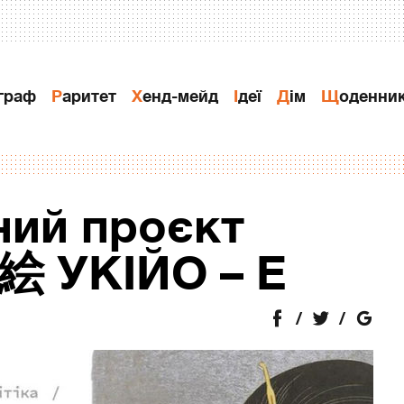
ограф
Раритет
Хенд-мейд
Ідеї
Дiм
Щоденни
ний проєкт
 УКІЙО – Е