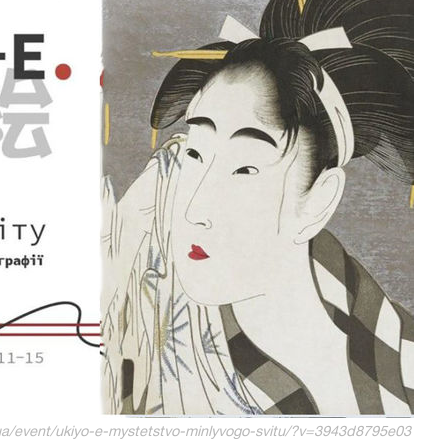
/event/ukiyo-e-mystetstvo-minlyvogo-svitu/?v=3943d8795e03