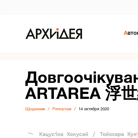
Авт
Довгоочікува
ARTAREA 浮世絵
Щоденник
Репортаж
14 октября 2020