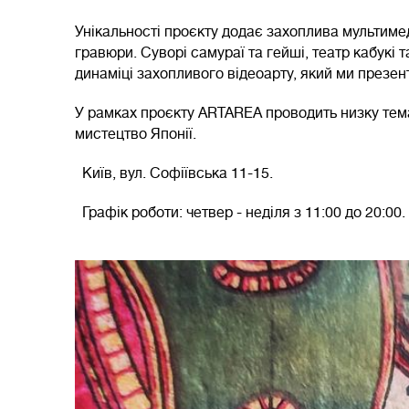
Унікальності проєкту додає захоплива мультиме
гравюри. Суворі самураї та гейші, театр кабукі 
динаміці захопливого відеоарту, який ми презент
У рамках проєкту ARTAREA проводить низку темат
мистецтво Японії.
Київ, вул. Софіївська 11-15.
Графiк роботи: четвер - неділя з 11:00 до 20:00.