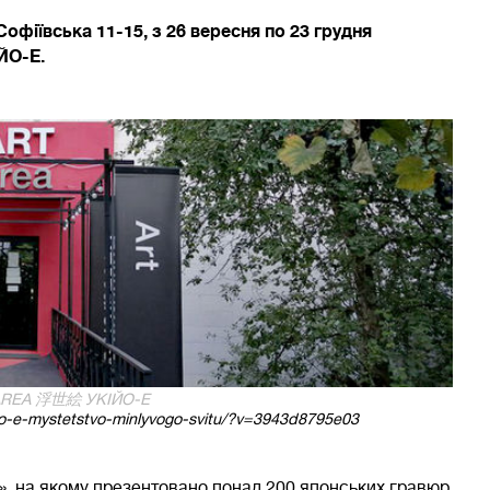
офіївська 11-15, з 26 вересня по 23 грудня
ЙО-Е.
AREA 浮世絵 УКІЙО-Е
iyo-e-mystetstvo-minlyvogo-svitu/?v=3943d8795e03
, на якому презентовано понад 200 японських гравюр