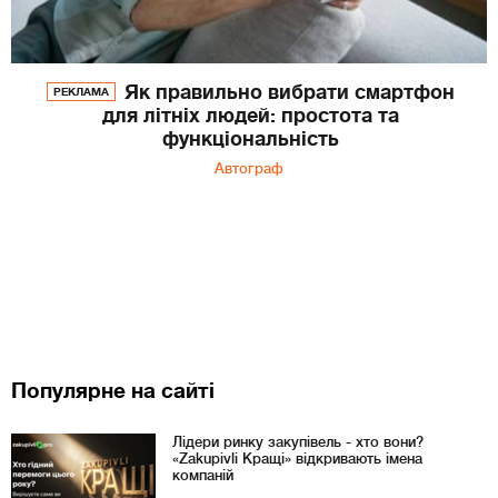
Як правильно вибрати смартфон
РЕКЛАМА
для літніх людей: простота та
функціональність
Автограф
Популярне на сайті
Лідери ринку закупівель - хто вони?
«Zakupivli Кращі» відкривають імена
компаній