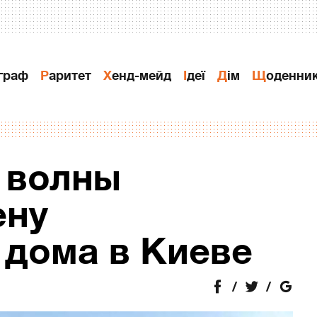
ограф
Раритет
Хенд-мейд
Ідеї
Дiм
Щоденни
 волны
ену
 дома в Киеве