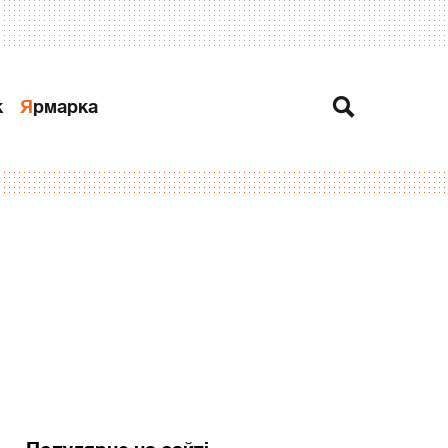
к
Ярмарка