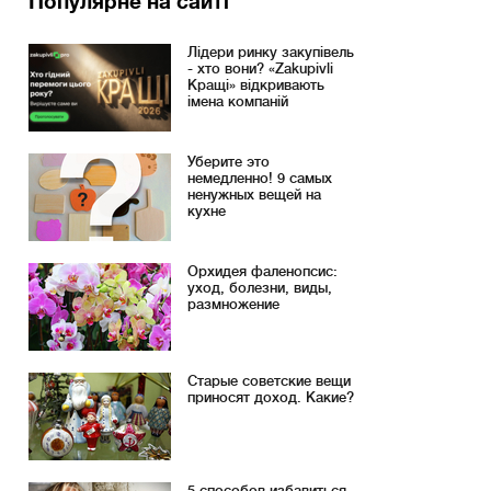
Популярне на сайті
Лідери ринку закупівель
- хто вони? «Zakupivli
Кращі» відкривають
імена компаній
Уберите это
немедленно! 9 самых
ненужных вещей на
кухне
Орхидея фаленопсис:
уход, болезни, виды,
размножение
Старые советские вещи
приносят доход. Какие?
5 способов избавиться