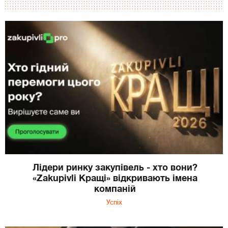
Лідери ринку закупівель - хто вони?
«Zakupivli Кращі» відкривають імена
компаній
Успіх