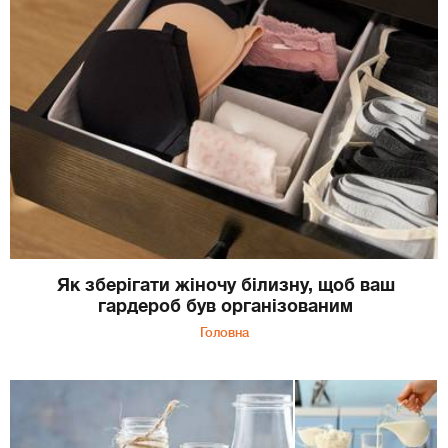
Як зберігати жіночу білизну, щоб ваш
гардероб був організованим
Головна