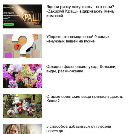
Лідери ринку закупівель - хто вони?
«Zakupivli Кращі» відкривають імена
компаній
Уберите это немедленно! 9 самых
ненужных вещей на кухне
Орхидея фаленопсис: уход, болезни,
виды, размножение
Старые советские вещи приносят доход.
Какие?
5 способов избавиться от плесени
навсегда