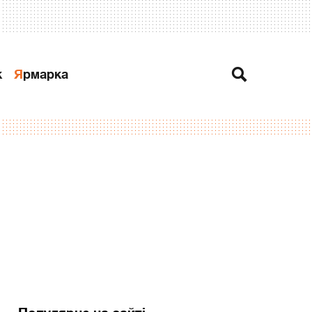
к
Ярмарка