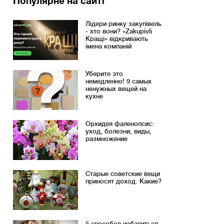
Популярне на сайті
Лідери ринку закупівель
- хто вони? «Zakupivli
Кращі» відкривають
імена компаній
Уберите это
немедленно! 9 самых
ненужных вещей на
кухне
Орхидея фаленопсис:
уход, болезни, виды,
размножение
Старые советские вещи
приносят доход. Какие?
5 способов избавиться