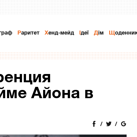
ограф
Раритет
Хенд-мейд
Ідеї
Дiм
Щоденни
ренция
йме Айона в