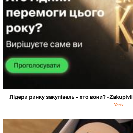
Лідери ринку закупівель - хто вони? «Zakupivl
Успіх