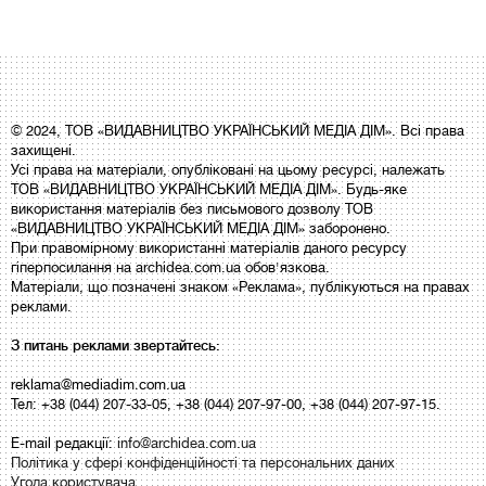
© 2024, ТОВ «ВИДАВНИЦТВО УКРАЇНСЬКИЙ МЕДІА ДІМ». Всі права
захищені.
Усі права на матеріали, опубліковані на цьому ресурсі, належать
ТОВ «ВИДАВНИЦТВО УКРАЇНСЬКИЙ МЕДІА ДІМ». Будь-яке
використання матеріалів без письмового дозволу ТОВ
«ВИДАВНИЦТВО УКРАЇНСЬКИЙ МЕДІА ДІМ» заборонено.
При правомірному використанні матеріалів даного ресурсу
гіперпосилання на archidea.com.ua обов'язкова.
Матеріали, що позначені знаком «Реклама», публікуються на правах
реклами.
З питань реклами звертайтесь:
reklama@mediadim.com.ua
Тел: +38 (044) 207-33-05, +38 (044) 207-97-00, +38 (044) 207-97-15.
E-mail редакції:
info@archidea.com.ua
Політика у сфері конфіденційності та персональних даних
Угода користувача