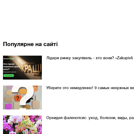
Популярне на сайті
Лідери ринку закупівель - хто вони? «Zakupivl
Уберите это немедленно! 9 самых ненужных в
Орхидея фаленопсис: уход, болезни, виды, р