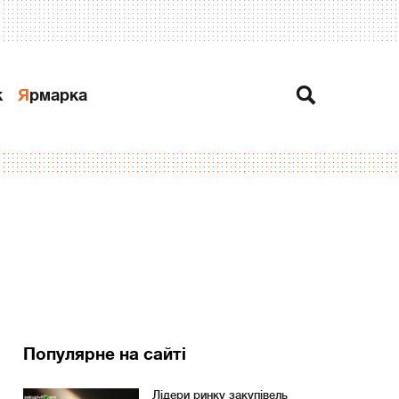
к
Ярмарка
Популярне на сайті
Лідери ринку закупівель