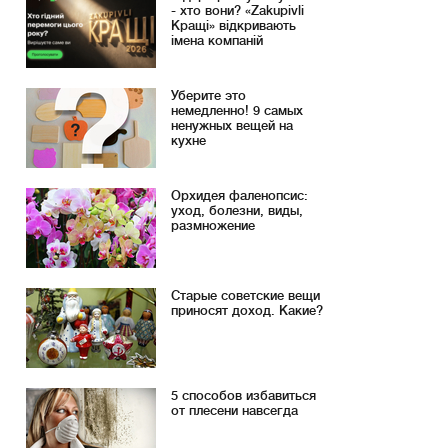
- хто вони? «Zakupivli
Кращі» відкривають
імена компаній
Уберите это
немедленно! 9 самых
ненужных вещей на
кухне
Орхидея фаленопсис:
уход, болезни, виды,
размножение
Старые советские вещи
приносят доход. Какие?
5 способов избавиться
от плесени навсегда