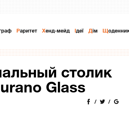
ограф
Раритет
Хенд-мейд
Ідеї
Дiм
Щоденни
альный столик
urano Glass