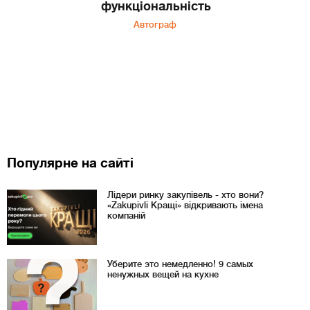
функціональність
Автограф
Популярне на сайті
Лідери ринку закупівель - хто вони?
«Zakupivli Кращі» відкривають імена
компаній
Уберите это немедленно! 9 самых
ненужных вещей на кухне