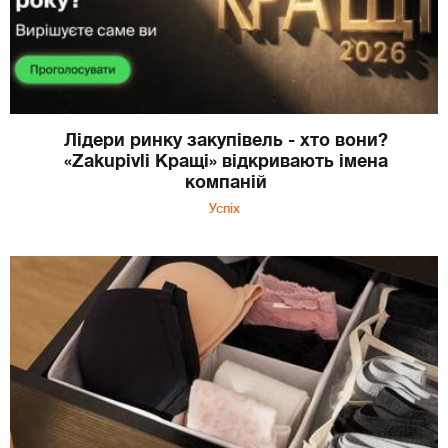
Лідери ринку закупівель - хто вони?
«Zakupivli Кращі» відкривають імена
компаній
Успіх