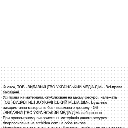
© 2024, ТОВ «ВИДАВНИЦТВО УКРАЇНСЬКИЙ МЕДІА ДІМ». Всі права
захищені.
Усі права на матеріали, опубліковані на цьому ресурсі, належать
ТОВ «ВИДАВНИЦТВО УКРАЇНСЬКИЙ МЕДІА ДІМ». Будь-яке
використання матеріалів без письмового дозволу ТОВ
«ВИДАВНИЦТВО УКРАЇНСЬКИЙ МЕДІА ДІМ» заборонено.
При правомірному використанні матеріалів даного ресурсу
гіперпосилання на archidea.com.ua обов'язкова.