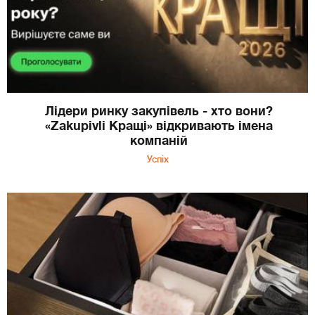
Лідери ринку закупівель - хто вони?
«Zakupivli Кращі» відкривають імена
компаній
Успіх