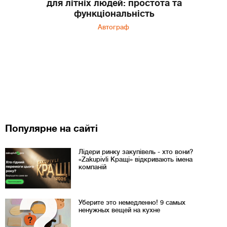
для літніх людей: простота та
функціональність
Автограф
Популярне на сайті
Лідери ринку закупівель - хто вони?
«Zakupivli Кращі» відкривають імена
компаній
Уберите это немедленно! 9 самых
ненужных вещей на кухне