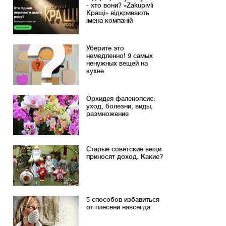
- хто вони? «Zakupivli
Кращі» відкривають
імена компаній
Уберите это
немедленно! 9 самых
ненужных вещей на
кухне
Орхидея фаленопсис:
уход, болезни, виды,
размножение
Старые советские вещи
приносят доход. Какие?
5 способов избавиться
от плесени навсегда