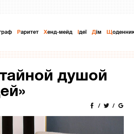
ограф
Раритет
Хенд-мейд
Ідеї
Дiм
Щоденни
«тайной душой
ей»