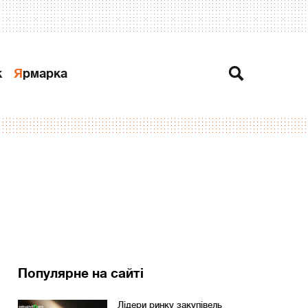
к
Ярмарка
Популярне на сайті
Лідери ринку закупівель