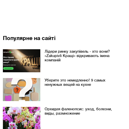
Популярне на сайті
Лідери ринку закупівель - хто вони?
«Zakupivli Кращі» відкривають імена
компаній
Уберите это немедленно! 9 самых
ненужных вещей на кухне
Орхидея фаленопсис: уход, болезни,
виды, размножение