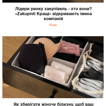
Лідери ринку закупівель - хто вони?
«Zakupivli Кращі» відкривають імена
компаній
Успіх
Як зберігати жіночу білизну, щоб ваш