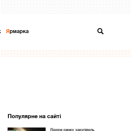
к
Ярмарка
Популярне на сайті
Лідери ринку закупівель