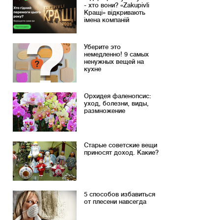
- хто вони? «Zakupivli
Кращі» відкривають
імена компаній
Уберите это
немедленно! 9 самых
ненужных вещей на
кухне
Орхидея фаленопсис:
уход, болезни, виды,
размножение
Старые советские вещи
приносят доход. Какие?
5 способов избавиться
от плесени навсегда