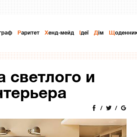
ограф
Раритет
Хенд-мейд
Ідеї
Дiм
Щоденни
 светлого и
нтерьера