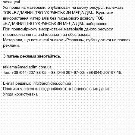
захищені.
Усі права на матеріали, опубліковані на цьому ресурсі, належать
ТОВ «ВИДАВНИЦТВО УКРАЇНСЬКИЙ МЕДІА ДІМ». Будь-яке
використання матеріалів без письмового дозволу ТОВ
«ВИДАВНИЦТВО УКРАЇНСЬКИЙ МЕДІА ДІМ» заборонено.
При правомірному використанні матеріалів даного ресурсу
гіперпосилання на archidea.com.ua обов'язкова.
Матеріали, що позначені знаком «Реклама», публікуються на правах
реклами.
З питань реклами звертайтесь:
reklama@mediadim.com.ua
Тел: +38 (044) 207-33-05, +38 (044) 207-97-00, +38 (044) 207-97-15.
E-mail редакції:
info@archidea.com.ua
Політика у сфері конфіденційності та персональних даних
Угода користувача