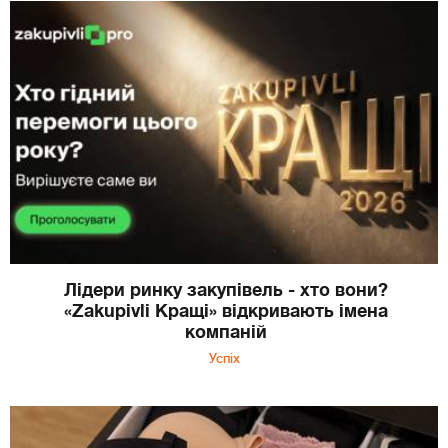
Лідери ринку закупівель - хто вони?
«Zakupivli Кращі» відкривають імена
компаній
Успіх