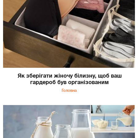
Як зберігати жіночу білизну, щоб ваш
гардероб був організованим
Головна