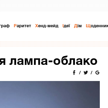
ограф
Раритет
Хенд-мейд
Ідеї
Дiм
Щоденни
я лампа-облако