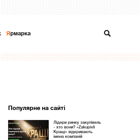
к
Ярмарка
Популярне на сайті
Лідери ринку закупівель
- хто вони? «Zakupivli
Кращі» відкривають
імена компаній