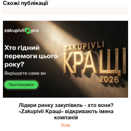
Схожі публікації
Лідери ринку закупівель - хто вони?
«Zakupivli Кращі» відкривають імена
компаній
Успіх