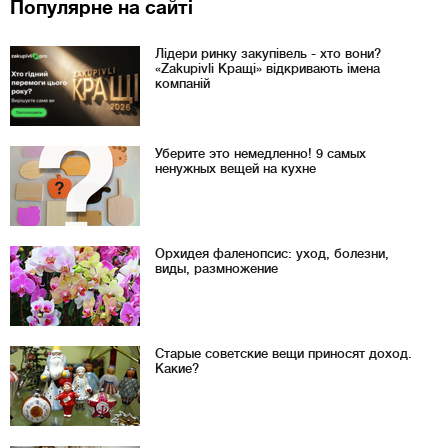
Популярне на сайті
Лідери ринку закупівель - хто вони?
«Zakupivli Кращі» відкривають імена
компаній
Уберите это немедленно! 9 самых
ненужных вещей на кухне
Орхидея фаленопсис: уход, болезни,
виды, размножение
Старые советские вещи приносят доход.
Какие?