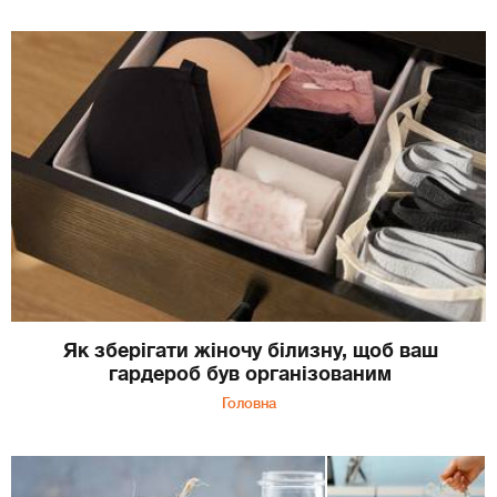
Як зберігати жіночу білизну, щоб ваш
гардероб був організованим
Головна