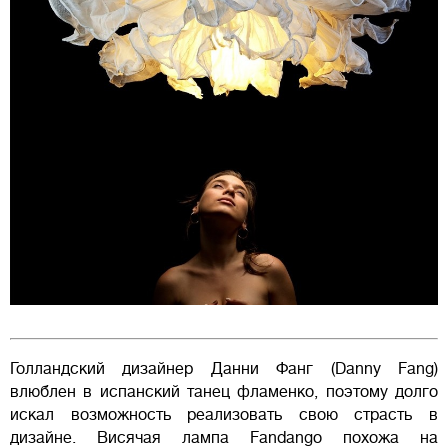
Голландский дизайнер Данни Фанг (Danny Fang)
влюблен в испанский танец фламенко, поэтому долго
искал возможность реализовать свою страсть в
дизайне. Висячая лампа Fandango похожа на