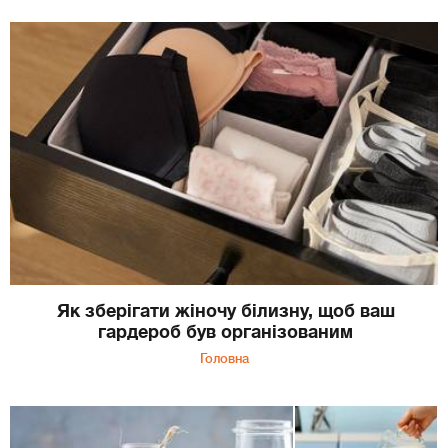
Як зберігати жіночу білизну, щоб ваш
гардероб був організованим
Головна