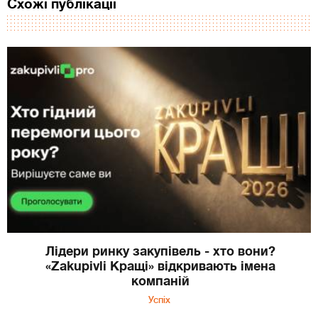
Схожі публікації
Лідери ринку закупівель - хто вони?
«Zakupivli Кращі» відкривають імена
компаній
Успіх