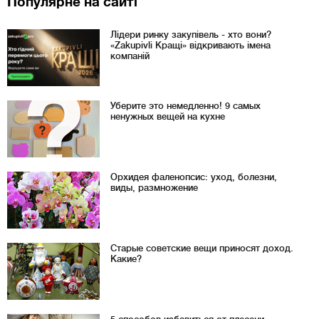
Популярне на сайті
Лідери ринку закупівель - хто вони?
«Zakupivli Кращі» відкривають імена
компаній
Уберите это немедленно! 9 самых
ненужных вещей на кухне
Орхидея фаленопсис: уход, болезни,
виды, размножение
Старые советские вещи приносят доход.
Какие?