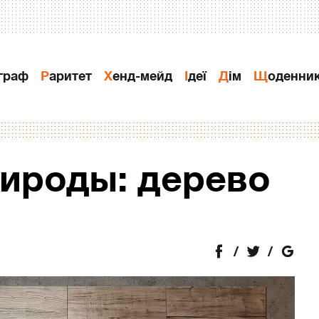
ограф
Раритет
Хенд-мейд
Ідеї
Дiм
Щоденни
ироды: дерево