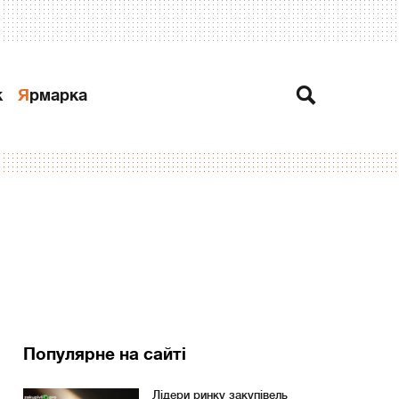
к
Ярмарка
Популярне на сайті
Лідери ринку закупівель