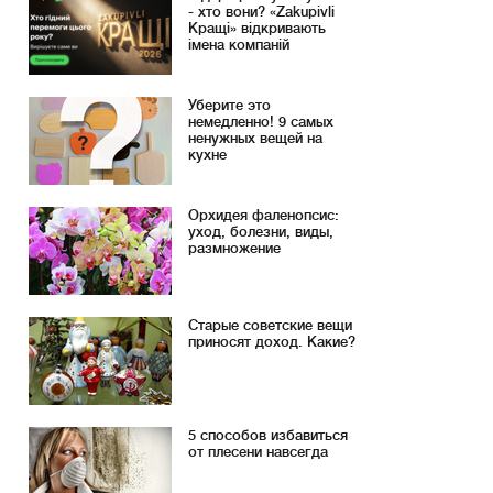
- хто вони? «Zakupivli
Кращі» відкривають
імена компаній
Уберите это
немедленно! 9 самых
ненужных вещей на
кухне
Орхидея фаленопсис:
уход, болезни, виды,
размножение
Старые советские вещи
приносят доход. Какие?
5 способов избавиться
от плесени навсегда