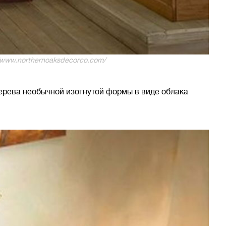
/www.northernoaksdecorco.com/
дерева необычной изогнутой формы в виде облака