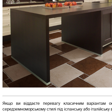
Якщо ви віддаєте перевагу класичним варіантам о
середземноморському стилі під іспанську або італійську в