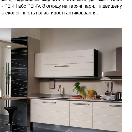
 PEI-III або PEI-IV. З огляду на гарячі пари, і підвищену
є екологічність і властивості антиковзання.