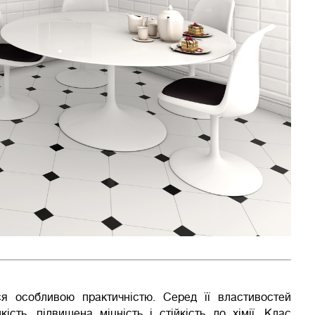
ься особливою практичністю. Серед її властивостей
ість, підвищена міцність і стійкість до хімії. Клас