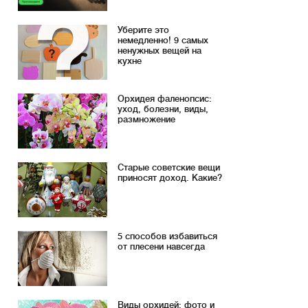
Уберите это
немедленно! 9 самых
ненужных вещей на
кухне
Орхидея фаленопсис:
уход, болезни, виды,
размножение
Старые советские вещи
приносят доход. Какие?
5 способов избавиться
от плесени навсегда
Виды орхидей: фото и