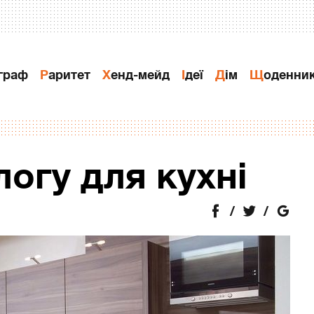
ограф
Раритет
Хенд-мейд
Ідеї
Дiм
Щоденни
логу для кухні