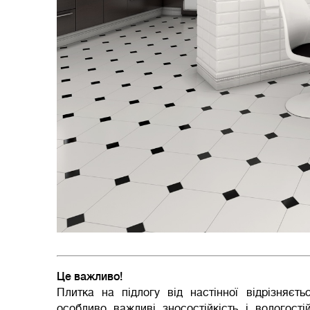
Це важливо!
Плитка на підлогу від настінної відрізняєт
особливо важливі зносостійкість і вологостійк