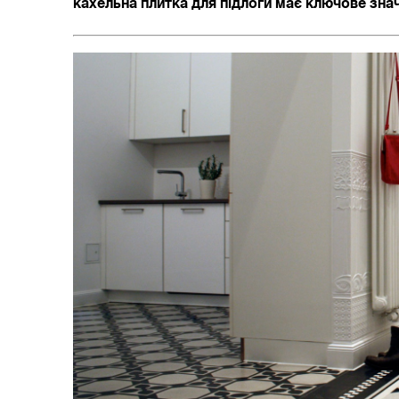
кахельна плитка для підлоги має ключове зна