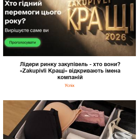
Лідери ринку закупівель - хто вони?
«Zakupivli Кращі» відкривають імена
компаній
Успіх