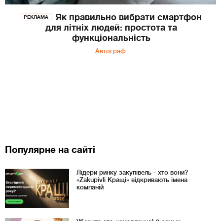
Як правильно вибрати смартфон
РЕКЛАМА
для літніх людей: простота та
функціональність
Автограф
Популярне на сайті
Лідери ринку закупівель - хто вони?
«Zakupivli Кращі» відкривають імена
компаній