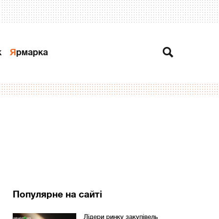
к
Ярмарка
Популярне на сайті
Лідери ринку закупівель