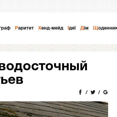
ограф
Раритет
Хенд-мейд
Ідеї
Дiм
Щоденни
 водосточный
тьев