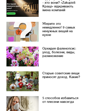
- хто вони? «Zakupivli
Кращі» відкривають
імена компаній
Уберите это
немедленно! 9 самых
ненужных вещей на
кухне
Орхидея фаленопсис:
уход, болезни, виды,
размножение
Старые советские вещи
приносят доход. Какие?
5 способов избавиться
от плесени навсегда