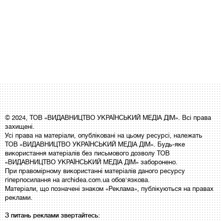
© 2024, ТОВ «ВИДАВНИЦТВО УКРАЇНСЬКИЙ МЕДІА ДІМ». Всі права
захищені.
Усі права на матеріали, опубліковані на цьому ресурсі, належать
ТОВ «ВИДАВНИЦТВО УКРАЇНСЬКИЙ МЕДІА ДІМ». Будь-яке
використання матеріалів без письмового дозволу ТОВ
«ВИДАВНИЦТВО УКРАЇНСЬКИЙ МЕДІА ДІМ» заборонено.
При правомірному використанні матеріалів даного ресурсу
гіперпосилання на archidea.com.ua обов'язкова.
Матеріали, що позначені знаком «Реклама», публікуються на правах
реклами.
З питань реклами звертайтесь: