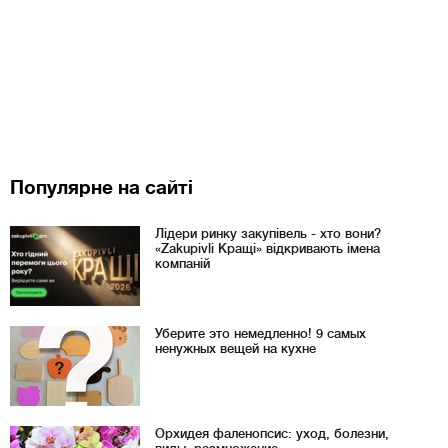
Популярне на сайті
Лідери ринку закупівель - хто вони?
«Zakupivli Кращі» відкривають імена
компаній
Уберите это немедленно! 9 самых
ненужных вещей на кухне
Орхидея фаленопсис: уход, болезни,