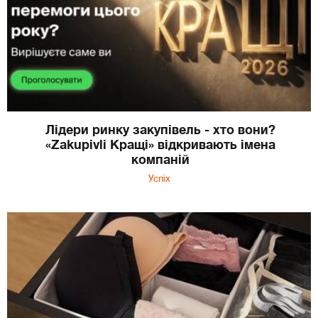
Лідери ринку закупівель - хто вони?
«Zakupivli Кращі» відкривають імена
компаній
Успіх