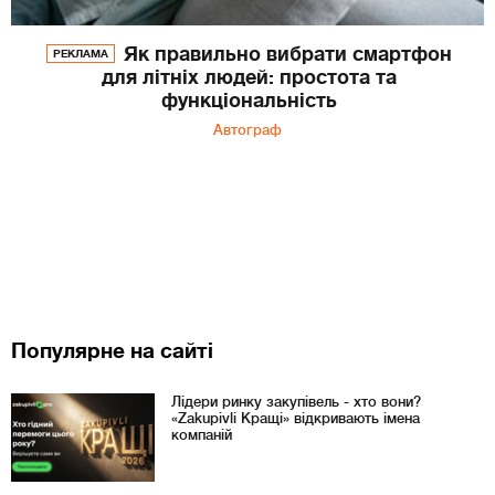
Як правильно вибрати смартфон
РЕКЛАМА
для літніх людей: простота та
функціональність
Автограф
Популярне на сайті
Лідери ринку закупівель - хто вони?
«Zakupivli Кращі» відкривають імена
компаній