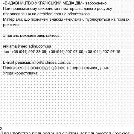
«ВИДАВНИЦТВО УКРАЇНСЬКИЙ МЕДІА ДІМ» заборонено.
При правомірному використанні матеріалів даного ресурсу
гіперпосилання на archidea.com.ua обов'язкова.
Матеріали, що позначені знаком «Реклама», публікуються на правах
реклами.
З питань реклами звертайтесь:
reklama@mediadim.com.ua
Тел: +38 (044) 207-33-05, +38 (044) 207-97-00, +38 (044) 207-97-15.
E-mail редакції:
info@archidea.com.ua
Політика у сфері конфіденційності та персональних даних
Угода користувача
x
Для удобства пользования сайтом используются Cookies.