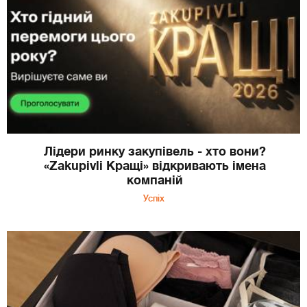
Лідери ринку закупівель - хто вони?
«Zakupivli Кращі» відкривають імена
компаній
Успіх