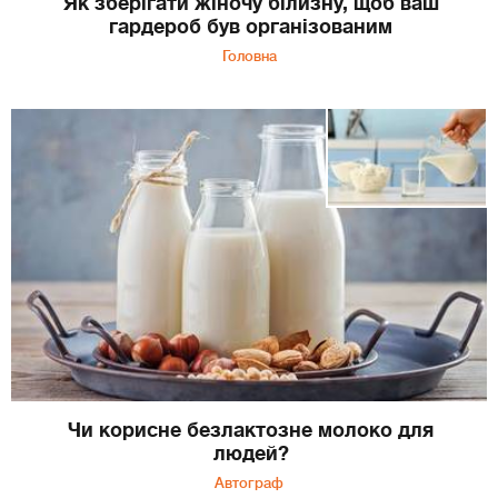
Як зберігати жіночу білизну, щоб ваш
гардероб був організованим
Головна
Чи корисне безлактозне молоко для
людей?
Автограф