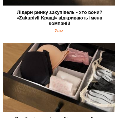
Лідери ринку закупівель - хто вони?
«Zakupivli Кращі» відкривають імена
компаній
Успіх