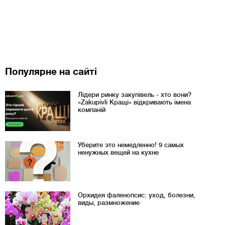
Популярне на сайті
Лідери ринку закупівель - хто вони?
«Zakupivli Кращі» відкривають імена
компаній
Уберите это немедленно! 9 самых
ненужных вещей на кухне
Орхидея фаленопсис: уход, болезни,
виды, размножение