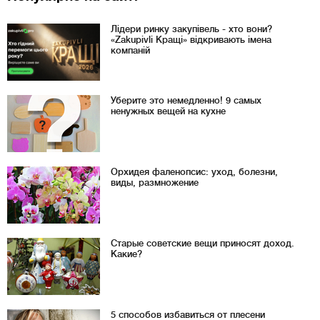
Лідери ринку закупівель - хто вони?
«Zakupivli Кращі» відкривають імена
компаній
Уберите это немедленно! 9 самых
ненужных вещей на кухне
Орхидея фаленопсис: уход, болезни,
виды, размножение
Старые советские вещи приносят доход.
Какие?
5 способов избавиться от плесени