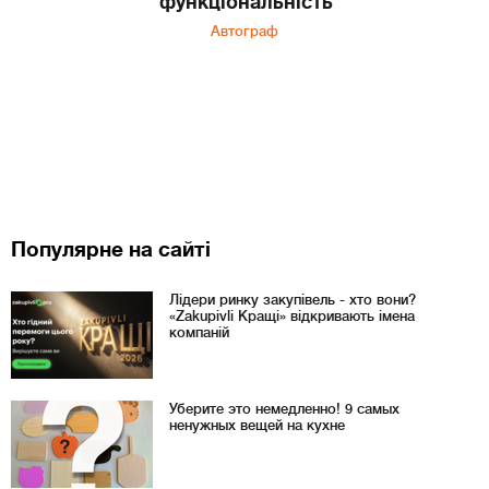
функціональність
Автограф
Популярне на сайті
Лідери ринку закупівель - хто вони?
«Zakupivli Кращі» відкривають імена
компаній
Уберите это немедленно! 9 самых
ненужных вещей на кухне