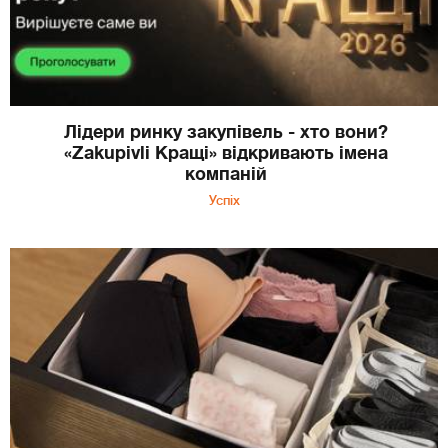
Лідери ринку закупівель - хто вони?
«Zakupivli Кращі» відкривають імена
компаній
Успіх