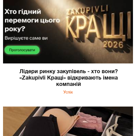
Лідери ринку закупівель - хто вони?
«Zakupivli Кращі» відкривають імена
компаній
Успіх