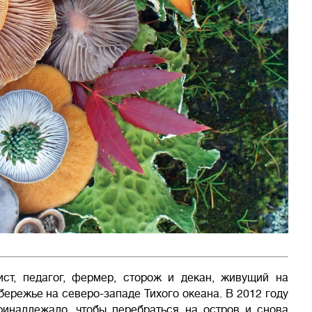
лист, педагог, фермер, сторож и декан, живущий на
режье на северо-западе Тихого океана. В 2012 году
ринадлежало, чтобы перебраться на остров и снова