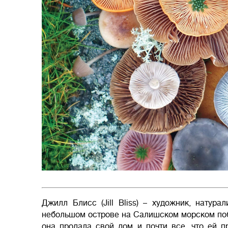
Джилл Блисс (Jill Bliss) – художник, натура
небольшом острове на Салишском морском побе
она продала свой дом и почти все, что ей п