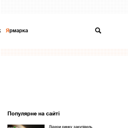
к
Ярмарка
Популярне на сайті
Лідери ринку закупівель