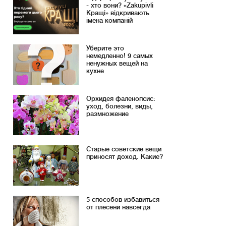
- хто вони? «Zakupivli
Кращі» відкривають
імена компаній
Уберите это
немедленно! 9 самых
ненужных вещей на
кухне
Орхидея фаленопсис:
уход, болезни, виды,
размножение
Старые советские вещи
приносят доход. Какие?
5 способов избавиться
от плесени навсегда