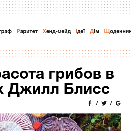
ограф
Раритет
Хенд-мейд
Ідеї
Дiм
Щоденни
асота грибов в
х Джилл Блисс