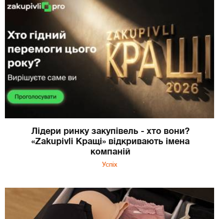
Лідери ринку закупівель - хто вони?
«Zakupivli Кращі» відкривають імена
компаній
Успіх