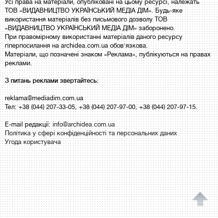
Усі права на матеріали, опубліковані на цьому ресурсі, належать
ТОВ «ВИДАВНИЦТВО УКРАЇНСЬКИЙ МЕДІА ДІМ». Будь-яке
використання матеріалів без письмового дозволу ТОВ
«ВИДАВНИЦТВО УКРАЇНСЬКИЙ МЕДІА ДІМ» заборонено.
При правомірному використанні матеріалів даного ресурсу
гіперпосилання на archidea.com.ua обов'язкова.
Матеріали, що позначені знаком «Реклама», публікуються на правах
реклами.
З питань реклами звертайтесь:
reklama@mediadim.com.ua
Тел: +38 (044) 207-33-05, +38 (044) 207-97-00, +38 (044) 207-97-15.
E-mail редакції:
info@archidea.com.ua
Політика у сфері конфіденційності та персональних даних
Угода користувача