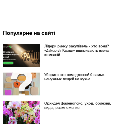
Популярне на сайті
Лідери ринку закупівель - хто вони?
«Zakupivli Кращі» відкривають імена
компаній
Уберите это немедленно! 9 самых
ненужных вещей на кухне
Орхидея фаленопсис: уход, болезни,
виды, размножение