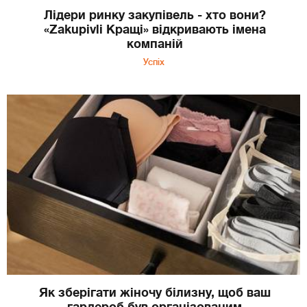
Лідери ринку закупівель - хто вони?
«Zakupivli Кращі» відкривають імена
компаній
Успіх
Як зберігати жіночу білизну, щоб ваш
гардероб був організованим