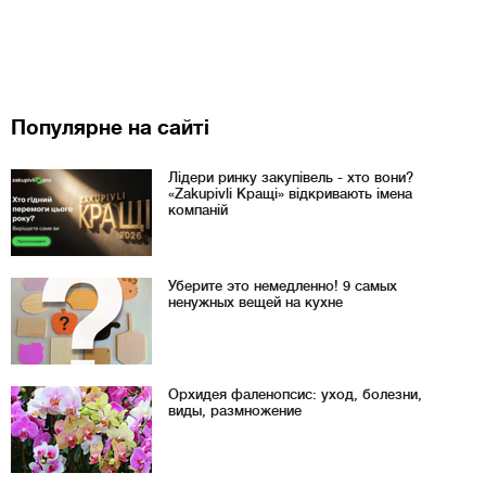
Популярне на сайті
Лідери ринку закупівель - хто вони?
«Zakupivli Кращі» відкривають імена
компаній
Уберите это немедленно! 9 самых
ненужных вещей на кухне
Орхидея фаленопсис: уход, болезни,
виды, размножение