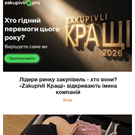
Лідери ринку закупівель - хто вони?
«Zakupivli Кращі» відкривають імена
компаній
Успіх