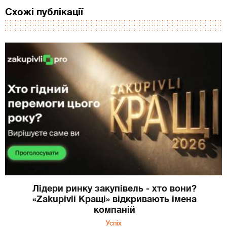
Схожі публікації
Лідери ринку закупівель - хто вони?
«Zakupivli Кращі» відкривають імена
компаній
Успіх