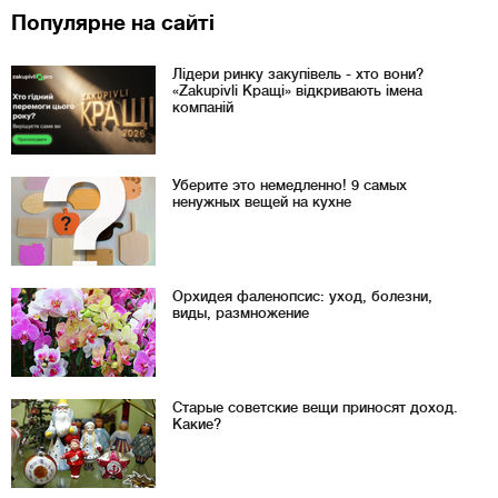
Популярне на сайті
Лідери ринку закупівель - хто вони?
«Zakupivli Кращі» відкривають імена
компаній
Уберите это немедленно! 9 самых
ненужных вещей на кухне
Орхидея фаленопсис: уход, болезни,
виды, размножение
Старые советские вещи приносят доход.
Какие?