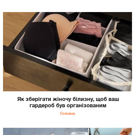
Як зберігати жіночу білизну, щоб ваш
гардероб був організованим
Головна