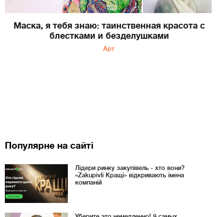
Маска, я тебя знаю: таинственная красота с
блестками и безделушками
Арт
Популярне на сайті
Лідери ринку закупівель - хто вони?
«Zakupivli Кращі» відкривають імена
компаній
Уберите это немедленно! 9 самых