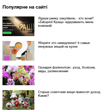
Популярне на сайті
Лідери ринку закупівель - хто вони?
«Zakupivli Кращі» відкривають імена
компаній
Уберите это немедленно! 9 самых
ненужных вещей на кухне
Орхидея фаленопсис: уход, болезни,
виды, размножение
Старые советские вещи приносят доход.
Какие?