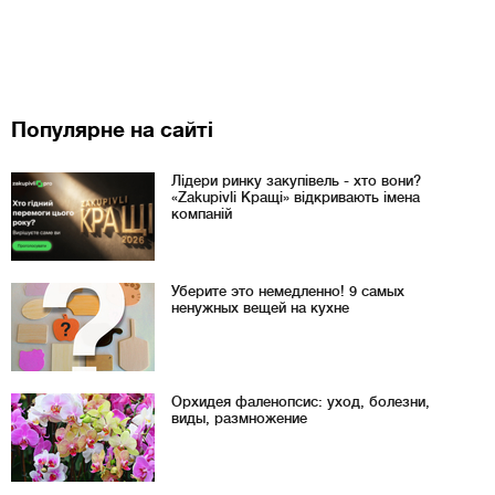
Популярне на сайті
Лідери ринку закупівель - хто вони?
«Zakupivli Кращі» відкривають імена
компаній
Уберите это немедленно! 9 самых
ненужных вещей на кухне
Орхидея фаленопсис: уход, болезни,
виды, размножение