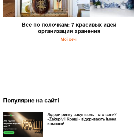
Все по полочкам: 7 красивых идей
организации хранения
Мої речі
Популярне на сайті
Лідери ринку закупівель - хто вони?
«Zakupivli Кращі» відкривають імена
компаній