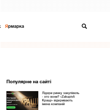
к
Ярмарка
Популярне на сайті
Лідери ринку закупівель
- хто вони? «Zakupivli
Кращі» відкривають
імена компаній