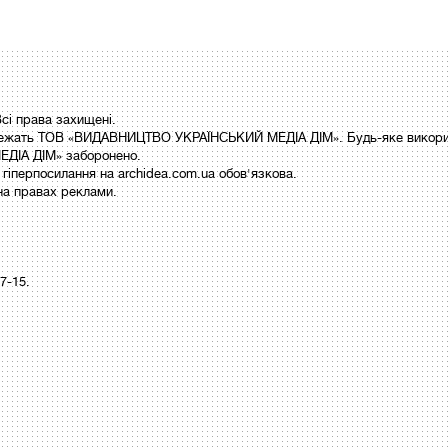
і права захищені.
 належать ТОВ «ВИДАВНИЦТВО УКРАЇНСЬКИЙ МЕДІА ДІМ». Будь-яке викори
ДІА ДІМ» заборонено.
гіперпосилання на archidea.com.ua обов'язкова.
на правах реклами.
97-15.