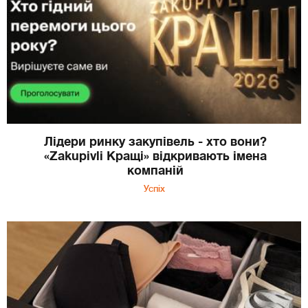
Лідери ринку закупівель - хто вони?
«Zakupivli Кращі» відкривають імена
компаній
Успіх