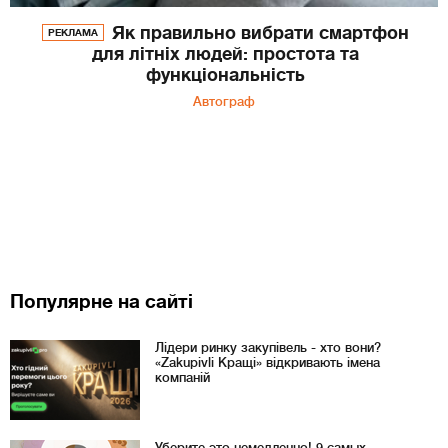
Як правильно вибрати смартфон
РЕКЛАМА
для літніх людей: простота та
функціональність
Автограф
Популярне на сайті
Лідери ринку закупівель - хто вони?
«Zakupivli Кращі» відкривають імена
компаній
Уберите это немедленно! 9 самых