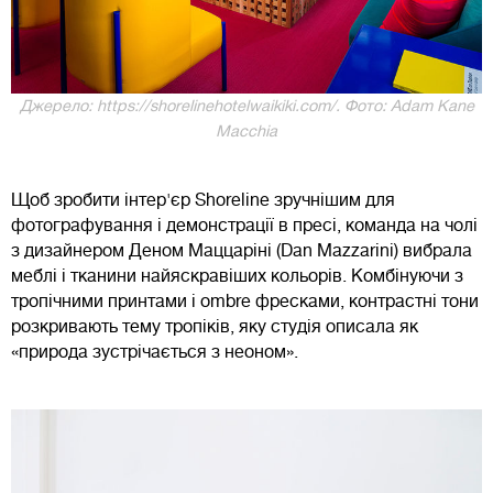
Джерело: https://shorelinehotelwaikiki.com/. Фото: Adam Kane
Macchia
Щоб зробити інтер'єр Shoreline зручнішим для
фотографування і демонстрації в пресі, команда на чолі
з дизайнером Деном Маццаріні (Dan Mazzarini) вибрала
меблі і тканини найяскравіших кольорів. Комбінуючи з
тропічними принтами і ombre фресками, контрастні тони
розкривають тему тропіків, яку студія описала як
«природа зустрічається з неоном».