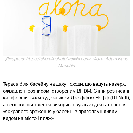
Джерело: https://shorelinehotelwaikiki.com/. Фото: Adam Kane
Macchia
Тераса біля басейну на даху і сходи, що ведуть наверх,
ожвавлені розписом, створеним BHDM. Стіни розписані
каліфорнійським художником Джеффом Нефф (DJ Neff),
а неонове освітлення використовується для створення
«яскравого враження у басейні з приголомшливим
видом на місто і пляж».