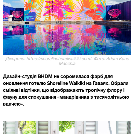
Джерело: https://shorelinehotelwaikiki.com/. Фото: Adam Kane
Macchia
Дизайн-студія BHDM не соромилася фарб для
оновлення готелю Shoreline Waikiki на Гаваях. Обрали
сміливі відтінки, що відображають тропічну флору і
фауну для спокушання «мандрівника з тисячолітньою
вдачею».