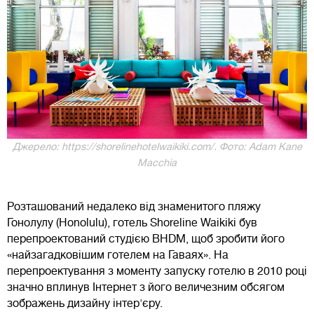
Джерело: https://shorelinehotelwaikiki.com/. Фото: Adam Kane
Macchia
Розташований недалеко від знаменитого пляжу
Гонолулу (Honolulu), готель Shoreline Waikiki був
перепроектований студією BHDM, щоб зробити його
«найзагадковішим готелем на Гаваях». На
перепроектування з моменту запуску готелю в 2010 році
значно вплинув Інтернет з його величезним обсягом
зображень дизайну інтер'єру.