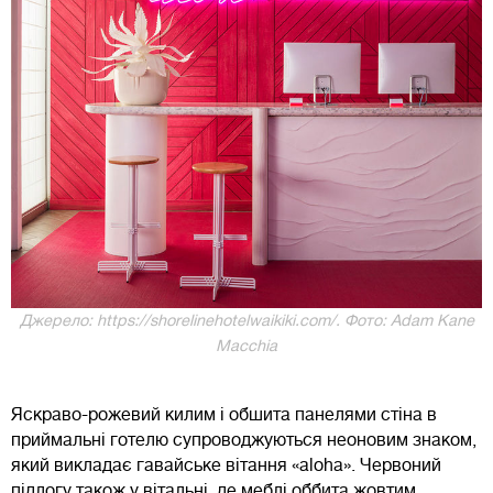
Джерело: https://shorelinehotelwaikiki.com/. Фото: Adam Kane
Macchia
Яскраво-рожевий килим і обшита панелями стіна в
приймальні готелю супроводжуються неоновим знаком,
який викладає гавайське вітання «aloha». Червоний
підлогу також у вітальні, де меблі оббита жовтим,