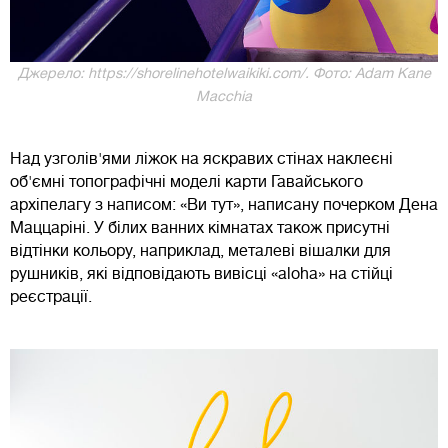
Джерело: https://shorelinehotelwaikiki.com/. Фото: Adam Kane
Macchia
Над узголів'ями ліжок на яскравих стінах наклеєні
об'ємні топографічні моделі карти Гавайського
архіпелагу з написом: «Ви тут», написану почерком Дена
Маццаріні. У білих ванних кімнатах також присутні
відтінки кольору, наприклад, металеві вішалки для
рушників, які відповідають вивісці «aloha» на стійці
реєстрації.