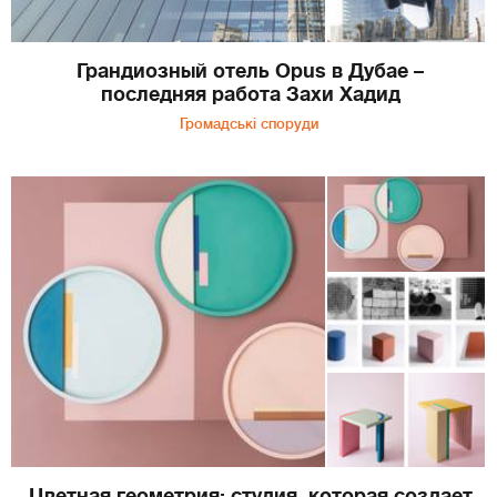
Грандиозный отель Opus в Дубае –
последняя работа Захи Хадид
Громадські споруди
Цветная геометрия: студия, которая создает