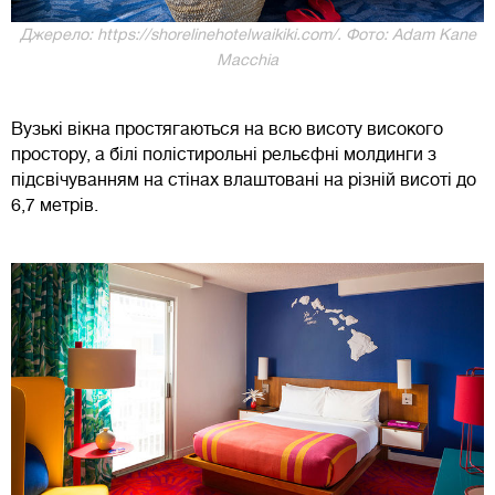
Джерело: https://shorelinehotelwaikiki.com/. Фото: Adam Kane
Macchia
Вузькі вікна простягаються на всю висоту високого
простору, а білі полістирольні рельєфні молдинги з
підсвічуванням на стінах влаштовані на різній висоті до
6,7 метрів.