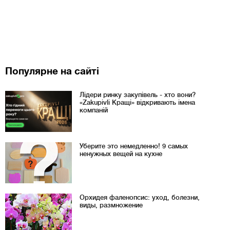
Популярне на сайті
Лідери ринку закупівель - хто вони?
«Zakupivli Кращі» відкривають імена
компаній
Уберите это немедленно! 9 самых
ненужных вещей на кухне
Орхидея фаленопсис: уход, болезни,
виды, размножение