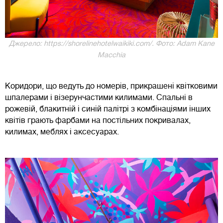
Джерело: https://shorelinehotelwaikiki.com/. Фото: Adam Kane
Macchia
Коридори, що ведуть до номерів, прикрашені квітковими
шпалерами і візерунчастими килимами. Спальні в
рожевій, блакитній і синій палітрі з комбінаціями інших
квітів грають фарбами на постільних покривалах,
килимах, меблях і аксесуарах.