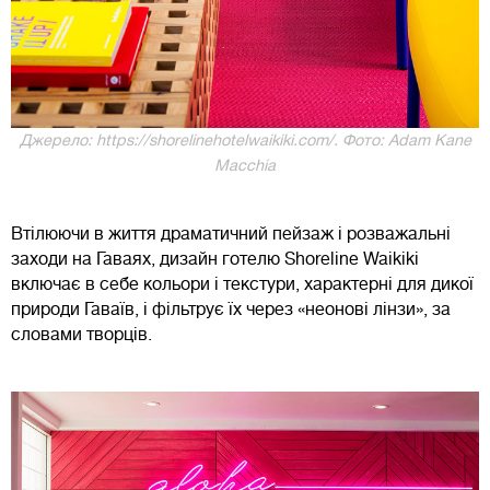
Джерело: https://shorelinehotelwaikiki.com/. Фото: Adam Kane
Macchia
Втілюючи в життя драматичний пейзаж і розважальні
заходи на Гаваях, дизайн готелю Shoreline Waikiki
включає в себе кольори і текстури, характерні для дикої
природи Гаваїв, і фільтрує їх через «неонові лінзи», за
словами творців.