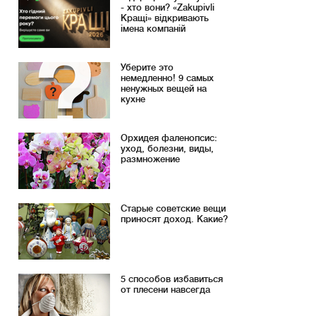
- хто вони? «Zakupivli
Кращі» відкривають
імена компаній
Уберите это
немедленно! 9 самых
ненужных вещей на
кухне
Орхидея фаленопсис:
уход, болезни, виды,
размножение
Старые советские вещи
приносят доход. Какие?
5 способов избавиться
от плесени навсегда