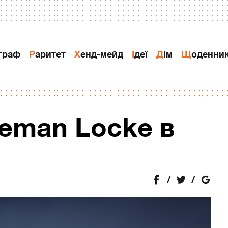
ограф
Раритет
Хенд-мейд
Ідеї
Дiм
Щоденни
Leman Locke в