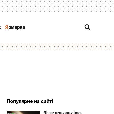
к
Ярмарка
Популярне на сайті
Лідери ринку закупівель