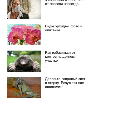
от плесени навсегда
Виды орхидей: фото и
описание
Как избавиться от
кротов на дачном
участке
Добавьте лавровый лист
в стирку. Результат вас
ошеломит!