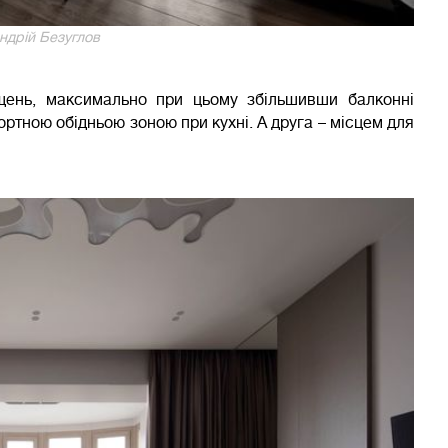
ндрій Безуглов
щень, максимально при цьому збільшивши балконні
ортною обідньою зоною при кухні. А друга – місцем для