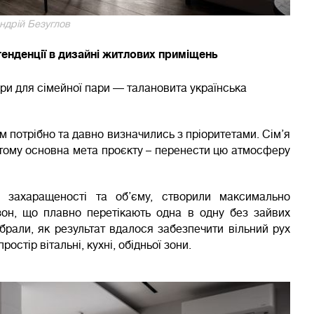
ндрій Безуглов
 тенденції в дизайні житлових приміщень
ири для сімейної пари — талановита українська
м потрібно та давно визначились з пріоритетами. Сім’я
 тому основна мета проєкту – перенести цю атмосферу
е захаращеності та об’єму, створили максимально
 зон, що плавно перетікають одна в одну без зайвих
брали, як результат вдалося забезпечити вільний рух
остір вітальні, кухні, обідньої зони.