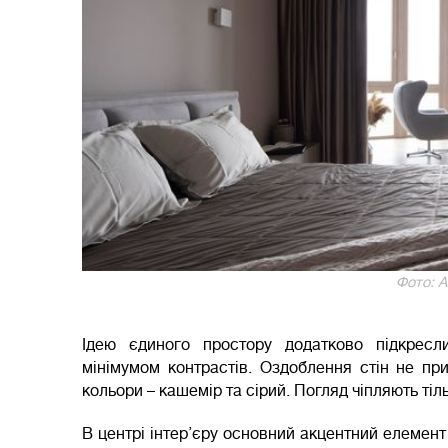
Фото: А
Ідею єдиного простору додатково підкрес
мінімумом контрастів. Оздоблення стін не при
кольори – кашемір та сірий. Погляд чіпляють ті
В центрі інтер’єру основний акцентний елемент