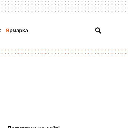
к
Ярмарка