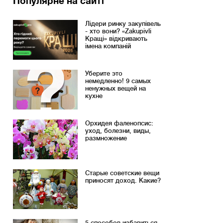
Популярне на сайті
Лідери ринку закупівель
- хто вони? «Zakupivli
Кращі» відкривають
імена компаній
Уберите это
немедленно! 9 самых
ненужных вещей на
кухне
Орхидея фаленопсис:
уход, болезни, виды,
размножение
Старые советские вещи
приносят доход. Какие?
5 способов избавиться