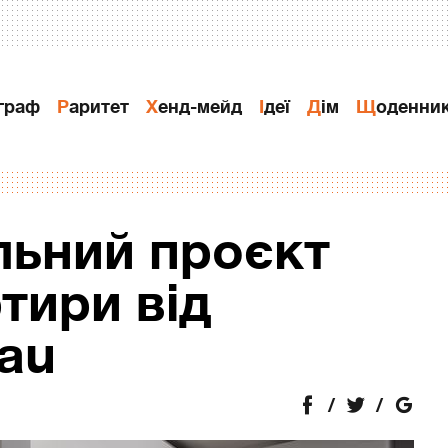
ограф
Раритет
Хенд-мейд
Ідеї
Дiм
Щоденни
льний проєкт
ртири від
eau