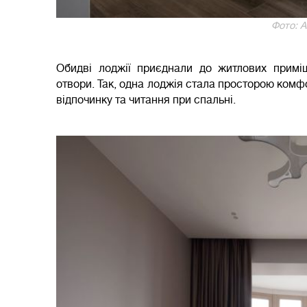
Фото: А
Обидві лоджії приєднали до житлових примі
отвори. Так, одна лоджія стала просторою комф
відпочинку та читання при спальні.