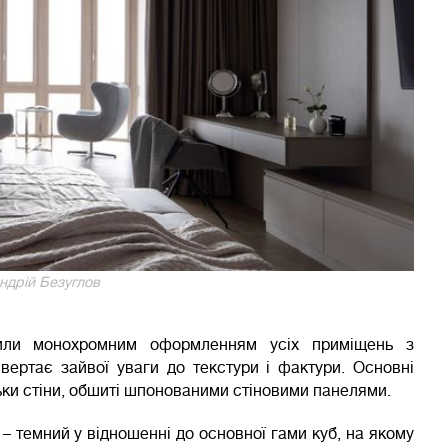
ндрій Безуглов
лили монохромним оформленням усіх приміщень з
вертає зайвої уваги до текстури і фактури. Основні
льки стіни, обшиті шпонованими стіновими панелями.
 – темний у відношенні до основної гами куб, на якому