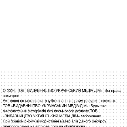
© 2024, ТОВ «ВИДАВНИЦТВО УКРАЇНСЬКИЙ МЕДІА ДІМ». Всі права
захищені.
Усі права на матеріали, опубліковані на цьому ресурсі, належать
ТОВ «ВИДАВНИЦТВО УКРАЇНСЬКИЙ МЕДІА ДІМ». Будь-яке
використання матеріалів без письмового дозволу ТОВ
«ВИДАВНИЦТВО УКРАЇНСЬКИЙ МЕДІА ДІМ» заборонено.
При правомірному використанні матеріалів даного ресурсу
гіперпосилання на archidea.com.ua обов'язкова.