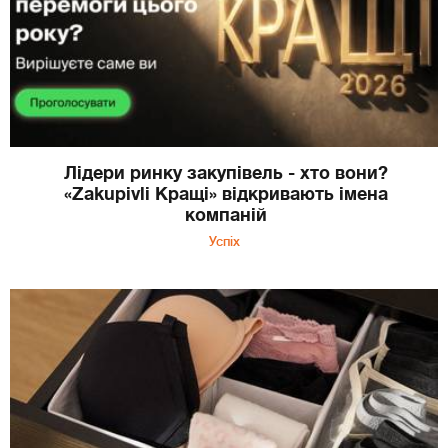
Лідери ринку закупівель - хто вони?
«Zakupivli Кращі» відкривають імена
компаній
Успіх