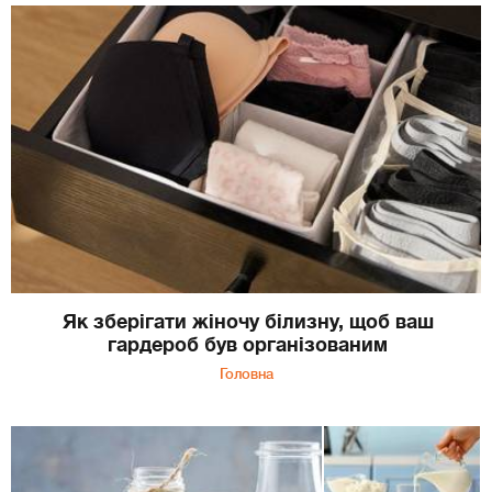
Як зберігати жіночу білизну, щоб ваш
гардероб був організованим
Головна