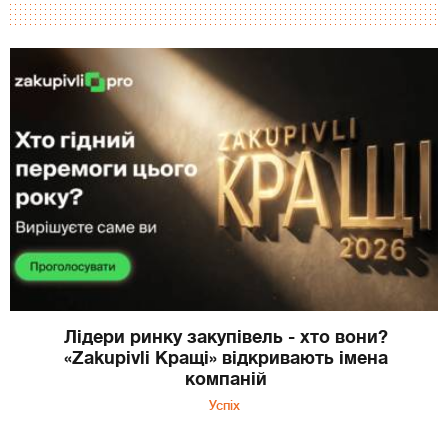
Лідери ринку закупівель - хто вони?
«Zakupivli Кращі» відкривають імена
компаній
Успіх