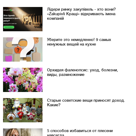
Лідери ринку закупівель - хто вони?
«Zakupivli Кращі» відкривають імена
компаній
Уберите это немедленно! 9 самых
ненужных вещей на кухне
Орхидея фаленопсис: уход, болезни,
виды, размножение
Старые советские вещи приносят доход.
Какие?
5 способов избавиться от плесени
навсегда